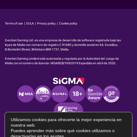
Terms of use
|
EULA
|
Privacy policy
|
Cookie policy
Evenbet Gaming Ltd. es una empresa de desarrollo de software registrada bajo las
leyes de Malta con número de registro C 91680 y domicilio social en 64, Excalibur,
B.Bontadini Street, Birkirkara BKR 1737, Malta.
Evenbet Gaming Limited está autorizada y regulada por la Autoridad del Juego de
Malta con el número de licencia:
MGA/B2B/769/2019
Expedida en abril de 2020.
Utilizamos cookies para ofrecerte la mejor experiencia en
nuestra web.
Puedes aprender más sobre qué cookies utilizamos o
desactivarlas en los
ajustes
.