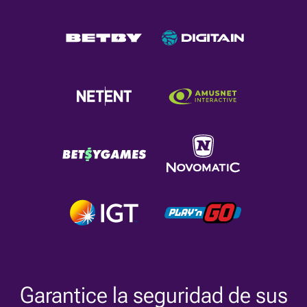
Garantice la seguridad de sus