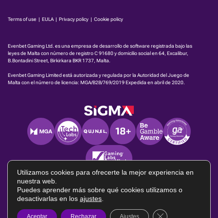
Terms of use
|
EULA
|
Privacy policy
|
Cookie policy
Evenbet Gaming Ltd. es una empresa de desarrollo de software registrada bajo las
leyes de Malta con número de registro C 91680 y domicilio social en 64, Excalibur,
B.Bontadini Street, Birkirkara BKR 1737, Malta.
Evenbet Gaming Limited está autorizada y regulada por la Autoridad del Juego de
Malta con el número de licencia:
MGA/B2B/769/2019
Expedida en abril de 2020.
Utilizamos cookies para ofrecerte la mejor experiencia en
nuestra web.
Puedes aprender más sobre qué cookies utilizamos o
desactivarlas en los
ajustes
.
Cerrar el banner 
Aceptar
Rechazar
Ajustes