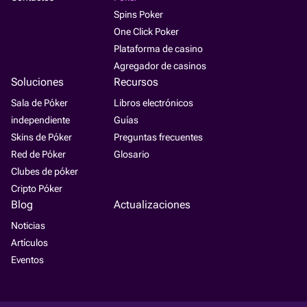
Spins Poker
One Click Poker
Plataforma de casino
Agregador de casinos
Soluciones
Recursos
Sala de Póker
Libros electrónicos
independiente
Guías
Skins de Póker
Preguntas frecuentes
Red de Póker
Glosario
Clubes de póker
Cripto Póker
Blog
Actualizaciones
Noticias
Artículos
Eventos