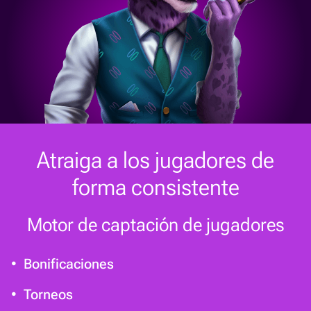
Atraiga a los jugadores de
forma consistente
Motor de captación de jugadores
• Bonificaciones
• Torneos