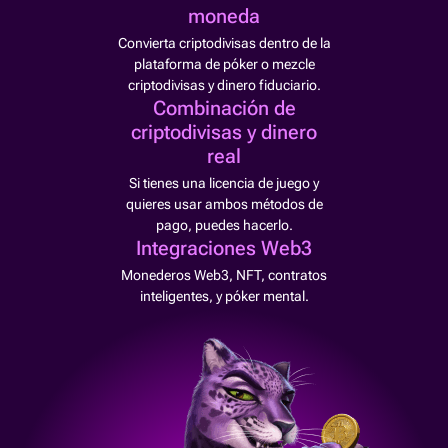
moneda
Convierta criptodivisas dentro de la
plataforma de póker o mezcle
criptodivisas y dinero fiduciario.
Combinación de
criptodivisas y dinero
real
Si tienes una licencia de juego y
quieres usar ambos métodos de
pago, puedes hacerlo.
Integraciones Web3
Monederos Web3, NFT, contratos
inteligentes, y póker mental.