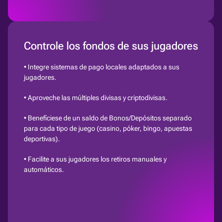
Controle los fondos de sus jugadores
• Integre sistemas de pago locales adaptados a sus
jugadores.
• Aproveche las múltiples divisas y criptodivisas.
• Benefíciese de un saldo de Bonos/Depósitos separado
para cada tipo de juego (casino, póker, bingo, apuestas
deportivas).
• Facilite a sus jugadores los retiros manuales y
automáticos.