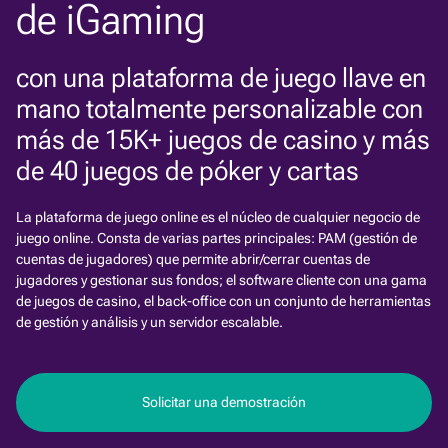
de iGaming
con una plataforma de juego llave en
mano totalmente personalizable con
más de 15K+ juegos de casino y más
de 40 juegos de póker y cartas
La plataforma de juego online es el núcleo de cualquier negocio de
juego online. Consta de varias partes principales: PAM (gestión de
cuentas de jugadores) que permite abrir/cerrar cuentas de
jugadores y gestionar sus fondos; el software cliente con una gama
de juegos de casino, el back-office con un conjunto de herramientas
de gestión y análisis y un servidor escalable.
Solicitar una demostración