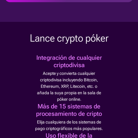
Lance crypto póker
Integración de cualquier
criptodivisa
Acepte y convierta cualquier
criptodivisa incluyendo Bitcoin,
Ethereum, XRP, Litecoin, etc. o
añada la suya propia en la sala de
póker online.
Más de 15 sistemas de
procesamiento de cripto
Elija cualquiera de los sistemas de
pago criptográficos más populares.
Uso flexible de la