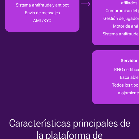
afiliados
Sistema antifraude y antibot
Compromiso del 
Envío de mensajes
Gestión de jugado
AML/KYC
Motor de anál
Sistema antifraude 
Servidor
RNG certific
Escalable
Todos los tipo
alojamient
Características principales de
la plataforma de