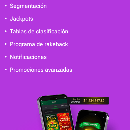
• Segmentación
• Jackpots
• Tablas de clasificación
• Programa de rakeback
• Notificaciones
• Promociones avanzadas