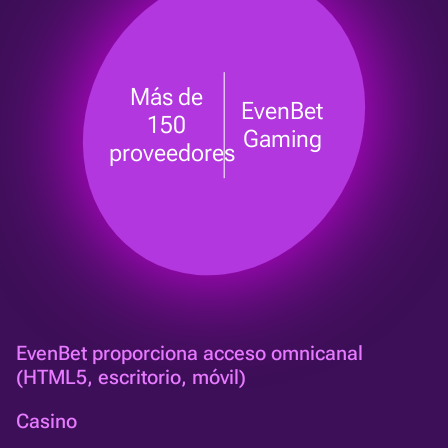
Más de
EvenBet
150
Gaming
proveedores
EvenBet proporciona acceso omnicanal
(HTML5, escritorio, móvil)
Casino