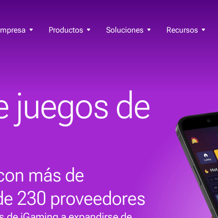
Empresa
Productos
Soluciones
Recursos
e juegos de
 con más de
de 230 proveedores
s de iGaming a expandirse de