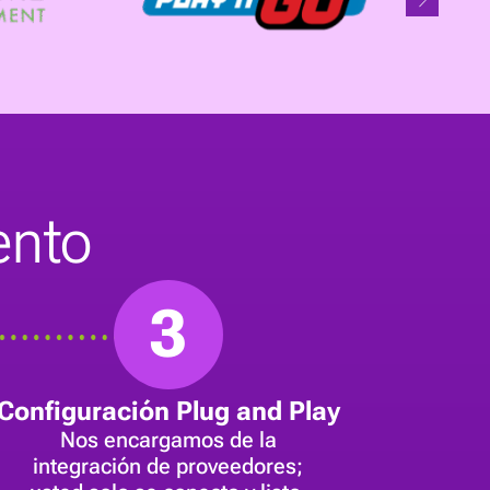
ento
3
Configuración Plug and Play
Nos encargamos de la
integración de proveedores;