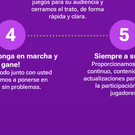
juegos para su audiencia y
cerramos el trato, de forma
rápida y clara.
4
5
onga en marcha y
Siempre a s
gane!
Proporcionamos
continuo, conteni
odo junto con usted
actualizaciones pa
amos a ponerse en
la participació
 sin problemas.
jugadore