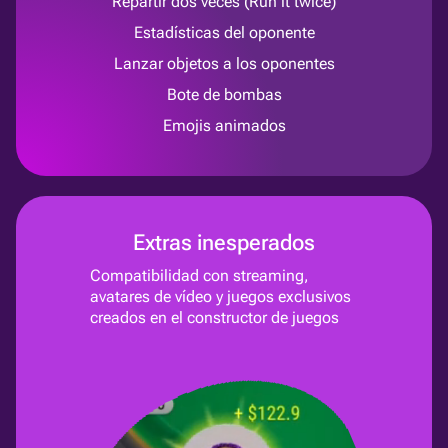
Repartir dos veces (Run it twice)
Estadísticas del oponente
Lanzar objetos a los oponentes
Bote de bombas
Emojis animados
Extras inesperados
Compatibilidad con streaming,
avatares de vídeo y juegos exclusivos
creados en el constructor de juegos