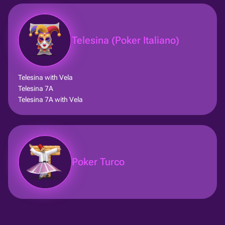
Telesina (Poker Italiano)
Telesina with Vela
Telesina 7A
Telesina 7A with Vela
Poker Turco