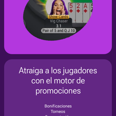
Atraiga a los jugadores
con el motor de
promociones
Bonificaciones
Torneos