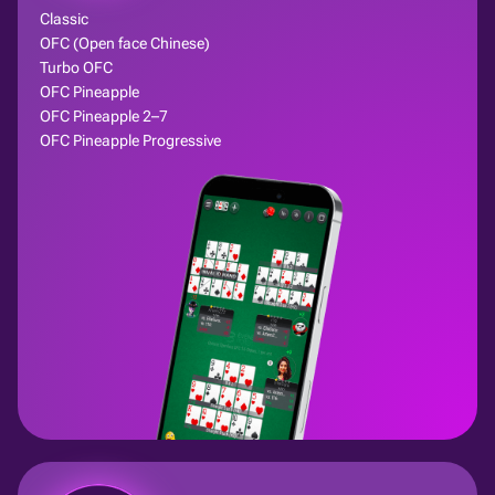
Classic
OFC (Open face Chinese)
Turbo OFC
OFC Pineapple
OFC Pineapple 2–7
OFC Pineapple Progressive