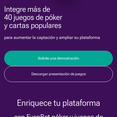
Integre más de
40 juegos de póker
y cartas populares
para aumentar la captación y ampliar su plataforma
Solicite una demostración
Descargar presentación de juegos
Enriquece tu plataforma