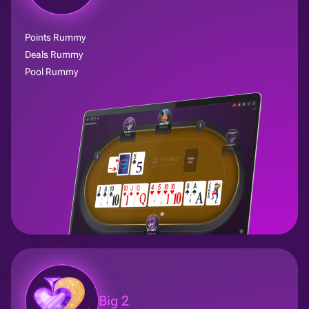
Points Rummy
Deals Rummy
Pool Rummy
Big 2