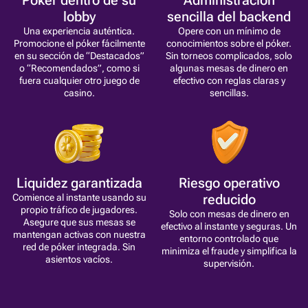
Póker dentro de su
Administración
lobby
sencilla del backend
Una experiencia auténtica.
Opere con un mínimo de
Promocione el póker fácilmente
conocimientos sobre el póker.
en su sección de “Destacados”
Sin torneos complicados, solo
o “Recomendados”, como si
algunas mesas de dinero en
fuera cualquier otro juego de
efectivo con reglas claras y
casino.
sencillas.
Liquidez garantizada
Riesgo operativo
reducido
Comience al instante usando su
propio tráfico de jugadores.
Solo con mesas de dinero en
Asegure que sus mesas se
efectivo al instante y seguras. Un
mantengan activas con nuestra
entorno controlado que
red de póker integrada. Sin
minimiza el fraude y simplifica la
asientos vacíos.
supervisión.