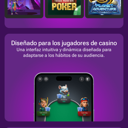
Diseñado para los jugadores de casino
Una interfaz intuitiva y dinámica diseñada para
adaptarse a los hábitos de su audiencia.