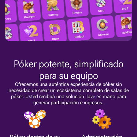
Póker potente, simplificado
para su equipo
Ofrecemos una auténtica experiencia de póker sin
necesidad de crear un ecosistema completo de salas de
póker. Usted recibirá una solución llave en mano para
generar participación e ingresos.