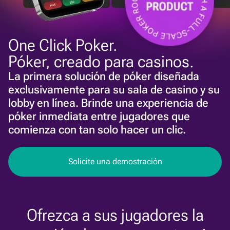
One Click Poker.
Póker, creado para casinos.
La primera solución de póker diseñada
exclusivamente para su sala de casino y su
lobby en línea. Brinde una experiencia de
póker inmediata entre jugadores que
comienza con tan solo hacer un clic.
Solicite una demostración
Ofrezca a sus jugadores la