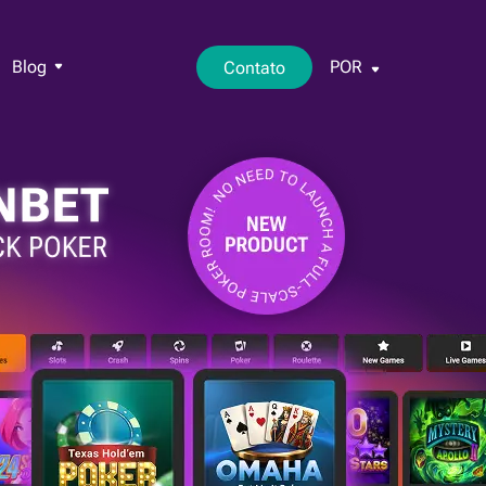
Blog
POR
Contato