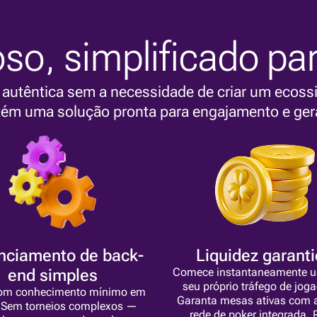
so, simplificado pa
autêntica sem a necessidade de criar um ecoss
tém uma solução pronta para engajamento e gera
nciamento de back-
Liquidez garant
end simples
Comece instantaneamente u
seu próprio tráfego de jog
om conhecimento mínimo em
Garanta mesas ativas com 
. Sem torneios complexos —
rede de poker integrada. 