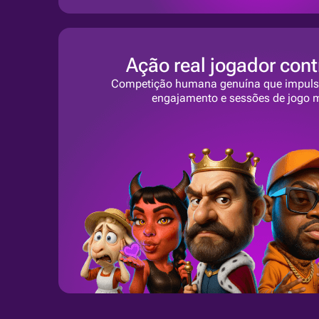
Ação real jogador cont
Competição humana genuína que impulsi
engajamento e sessões de jogo m