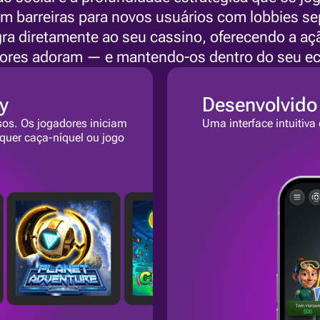
iam barreiras para novos usuários com lobbies s
gra diretamente ao seu cassino, oferecendo a açã
ores adoram — e mantendo-os dentro do seu e
y
Desenvolvido 
os. Os jogadores iniciam
Uma interface intuitiva
quer caça-níquel ou jogo