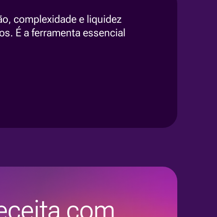
ão, complexidade e liquidez
os. É a ferramenta essencial
eceita com