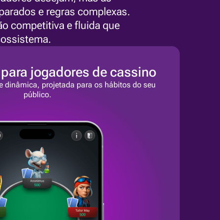
eparados e regras complexas.
o competitiva e fluida que
cossistema.
para jogadores de cassino
 e dinâmica, projetada para os hábitos do seu
público.