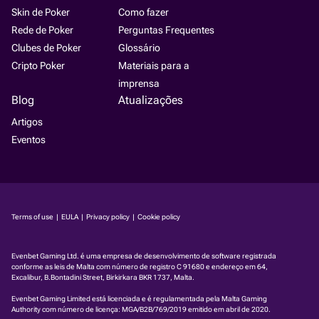
Skin de Poker
Como fazer
Rede de Poker
Perguntas Frequentes
Clubes de Poker
Glossário
Cripto Poker
Materiais para a
imprensa
Blog
Atualizações
Artigos
Eventos
Terms of use
|
EULA
|
Privacy policy
|
Cookie policy
Evenbet Gaming Ltd. é uma empresa de desenvolvimento de software registrada
conforme as leis de Malta com número de registro C 91680 e endereço em 64,
Excalibur, B.Bontadini Street, Birkirkara BKR 1737, Malta.
Evenbet Gaming Limited está licenciada e é regulamentada pela Malta Gaming
Authority com número de licença:
MGA/B2B/769/2019
emitido em abril de 2020.