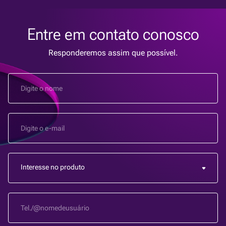
Entre em contato conosco
Responderemos assim que possível.
Interesse no produto