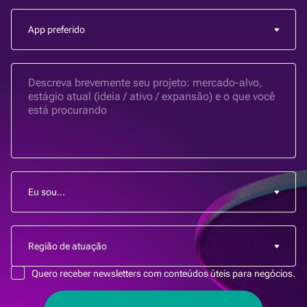
Quero receber newsletters com conteúdos úteis para negócios.