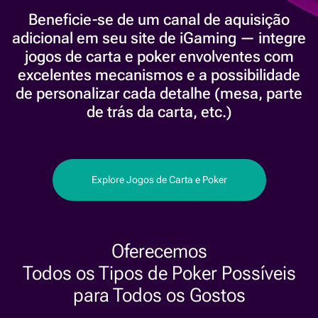
Beneficie-se de um canal de aquisição
adicional em seu site de iGaming — integre
jogos de carta e poker envolventes com
excelentes mecanismos e a possibilidade
de personalizar cada detalhe (mesa, parte
de trás da carta, etc.)
Explore Jogos de Carta e Poker
Oferecemos
Todos os Tipos de Poker Possíveis
para Todos os Gostos