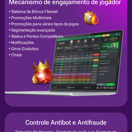
Mecanismo de engajamento de jogador
• Sistema de Bônus Flexível
• Promoções Multiníveis
• Promoções para vários tipos de jogos
• Segmentação avançada
• Status e Pontos Competitivos
• Notificações
• Giros Gratuitos
• Chats
Controle Antibot e Antifraude