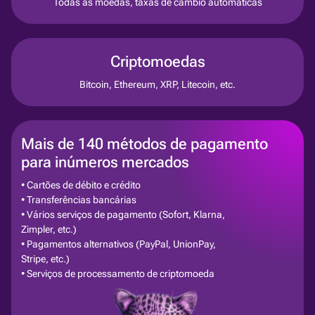
Todas as moedas, taxas de câmbio automáticas
Criptomoedas
Bitcoin, Ethereum, XRP, Litecoin, etc.
Mais de 140 métodos de pagamento
para inúmeros mercados
• Cartões de débito e crédito
• Transferências bancárias
• Vários serviços de pagamento (Sofort, Klarna,
Zimpler, etc.)
• Pagamentos alternativos (PayPal, UnionPay,
Stripe, etc.)
• Serviços de processamento de criptomoeda