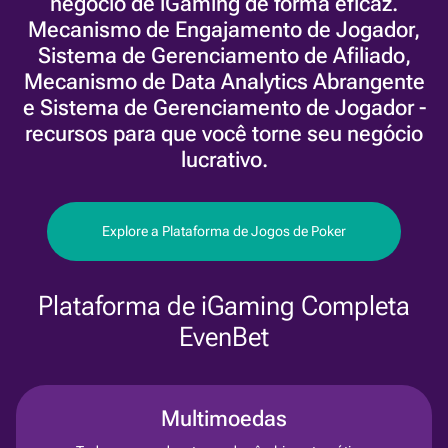
negócio de iGaming de forma eficaz.
Mecanismo de Engajamento de Jogador,
Sistema de Gerenciamento de Afiliado,
Mecanismo de Data Analytics Abrangente
e Sistema de Gerenciamento de Jogador -
recursos para que você torne seu negócio
lucrativo.
Explore a Plataforma de Jogos de Poker
Plataforma de iGaming Completa
EvenBet
Multimoedas