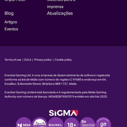
imprensa
Blog
Atualizações
Artigos
Eventos
Terms of use
|
EULA
|
Privacy policy
|
Cookie policy
Evenbet Gaming Ltd. é uma empresa de desenvolvimento de software registrada
conforme as leis de Malta com número de registro C 91680 e endereço em 64,
Excalibur, B.Bontadini Street, Birkirkara BKR 1737, Malta.
Evenbet Gaming Limited está licenciada e é regulamentada pela Malta Gaming
Authority com número de licença:
MGA/B2B/769/2019
emitido em abril de 2020.