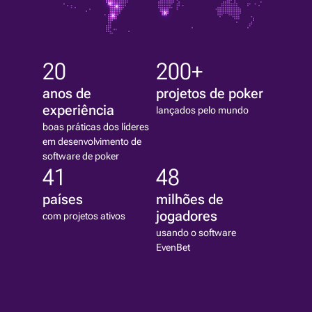
20
200+
anos de
projetos de poker
experiência
lançados pelo mundo
boas práticas dos líderes
em desenvolvimento de
software de poker
41
48
países
milhões de
jogadores
com projetos ativos
usando o software
EvenBet