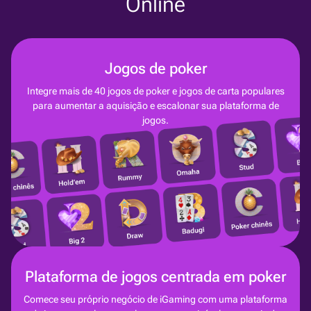
Online
Jogos de poker
Integre mais de 40 jogos de poker e jogos de carta populares
para aumentar a aquisição e escalonar sua plataforma de
jogos.
Plataforma de jogos centrada em poker
Comece seu próprio negócio de iGaming com uma plataforma