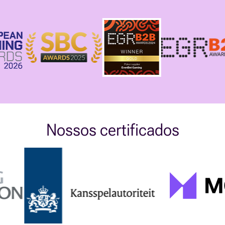
Nossos certificados