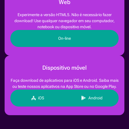
Web
Experimente a versão HTML5. Não é necessário fazer
download! Use qualquer navegador em seu computador,
notebook ou dispositivo móvel.
On-line
Dispositivo móvel
Faça download de aplicativos para iOS e Android. Saiba mais
ou teste nossos aplicativos na App Store ou no Google Play.
iOS
Android