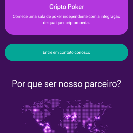
Cripto Poker
Comece uma sala de poker independente com a integração
de qualquer criptomoeda.
Entre em contato conosco
Por que ser nosso parceiro?