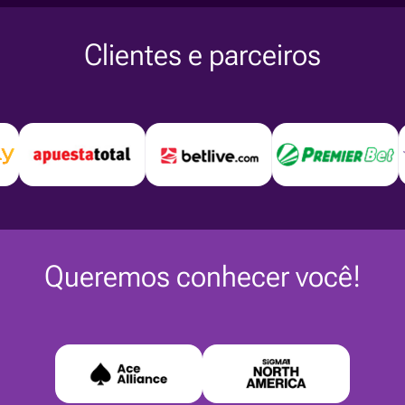
Clientes e parceiros
Queremos conhecer você!