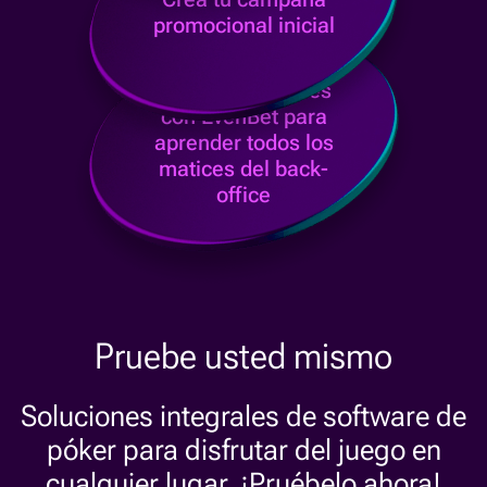
promocional inicial
Planifica sesiones
con EvenBet para
aprender todos los
matices del back-
office
Pruebe usted mismo
Soluciones integrales de software de
póker para disfrutar del juego en
cualquier lugar. ¡Pruébelo ahora!