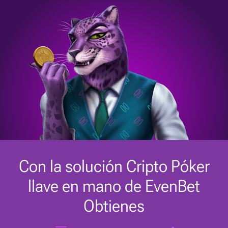
Con la solución Cripto Póker
llave en mano de EvenBet
Obtienes