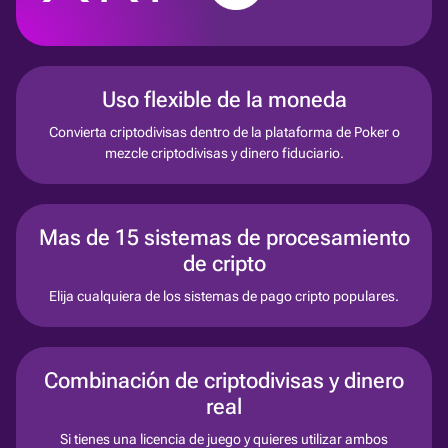
Uso flexible de la moneda
Convierta criptodivisas dentro de la plataforma de Poker o
mezcle criptodivisas y dinero fiduciario.
Mas de 15 sistemas de procesamiento
de cripto
Elija cualquiera de los sistemas de pago cripto populares.
Combinación de criptodivisas y dinero
real
Si tienes una licencia de juego y quieres utilizar ambos