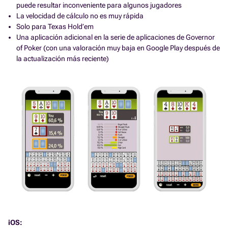
puede resultar inconveniente para algunos jugadores
La velocidad de cálculo no es muy rápida
Solo para Texas Hold’em
Una aplicación adicional en la serie de aplicaciones de Governor
of Poker (con una valoración muy baja en Google Play después de
la actualización más reciente)
iOS: