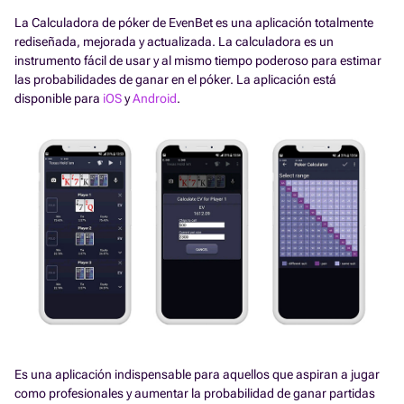
La Calculadora de póker de EvenBet es una aplicación totalmente
rediseñada, mejorada y actualizada. La calculadora es un
instrumento fácil de usar y al mismo tiempo poderoso para estimar
las probabilidades de ganar en el póker. La aplicación está
disponible para
iOS
y
Android
.
Es una aplicación indispensable para aquellos que aspiran a jugar
como profesionales y aumentar la probabilidad de ganar partidas