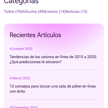
Categorías
Todos (78)
Artículos (49)
Eventos (14)
Noticias (15)
Recientes Artículos
4 October 2025
Tendencias de los casinos en línea de 2015 a 2025:
¿Qué predicciones le atinaron?
4 March 2025
12 consejos para lanzar una sala de póker en línea
con éxito
28 December 2024