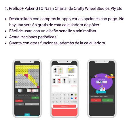
1. Preflop+ Poker GTO Nash Charts, de Crafty Wheel Studios Pty Ltd
Desarrollada con compras in-app y varias opciones con pago. No
hay una versión gratis de esta calculadora de póker
Fácil de usar, con un diseño sencillo y minimalista
Actualizaciones periódicas
Cuenta con otras funciones, además de la calculadora