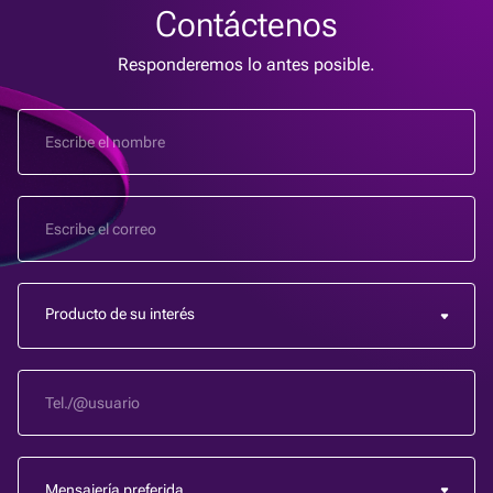
Contáctenos
Responderemos lo antes posible.
Producto de su interés