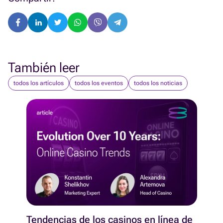
También leer
todos los artículos
todos los eventos
todos los noticias
Tendencias de los casinos en línea de