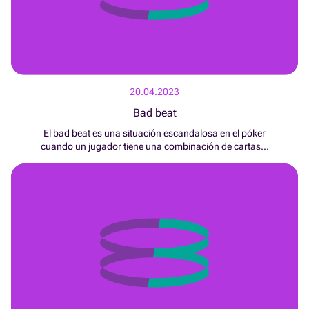
20.04.2023
Bad beat
El bad beat es una situación escandalosa en el póker
cuando un jugador tiene una combinación de cartas...