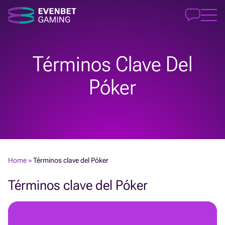
Términos Clave Del
Póker
Home
»
Términos clave del Póker
Términos clave del Póker