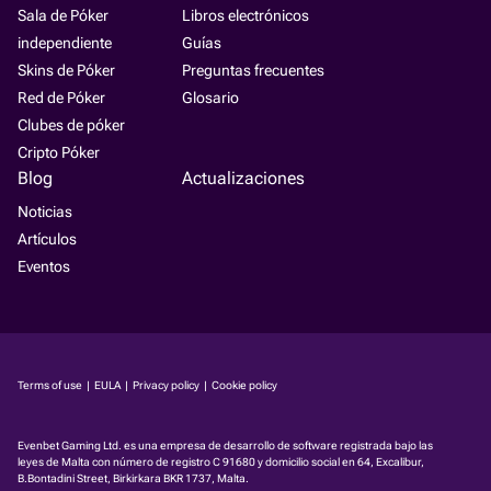
Sala de Póker
Libros electrónicos
independiente
Guías
Skins de Póker
Preguntas frecuentes
Red de Póker
Glosario
Clubes de póker
Cripto Póker
Blog
Actualizaciones
Noticias
Artículos
Eventos
Terms of use
|
EULA
|
Privacy policy
|
Cookie policy
Evenbet Gaming Ltd. es una empresa de desarrollo de software registrada bajo las
leyes de Malta con número de registro C 91680 y domicilio social en 64, Excalibur,
B.Bontadini Street, Birkirkara BKR 1737, Malta.