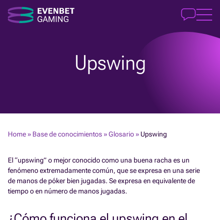
Upswing
Home
»
Base de conocimientos
»
Glosario
»
Upswing
El “upswing” o mejor conocido como una buena racha es un
fenómeno extremadamente común, que se expresa en una serie
de manos de póker bien jugadas. Se expresa en equivalente de
tiempo o en número de manos jugadas.
¿Cómo funciona el upswing en el