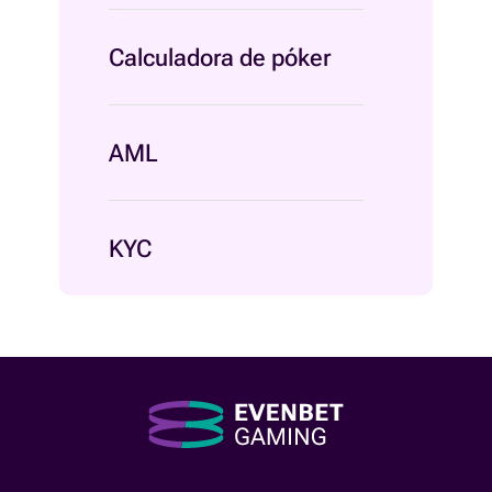
Calculadora de póker
AML
KYC