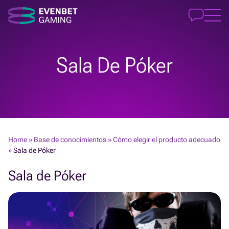
Sala De Póker
Home
»
Base de conocimientos
»
Cómo elegir el producto adecuado
»
Sala de Póker
Sala de Póker