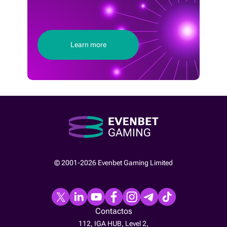
Learn more
© 2001-2026 Evenbet Gaming Limited
Contactos
112, IGA HUB, Level 2,