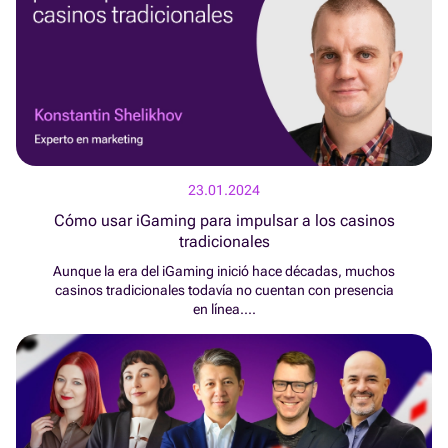
23.01.2024
Cómo usar iGaming para impulsar a los casinos
tradicionales
Aunque la era del iGaming inició hace décadas, muchos
casinos tradicionales todavía no cuentan con presencia
en línea....