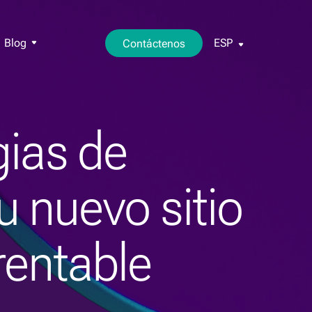
Blog
ESP
Contáctenos
gias de
u nuevo sitio
rentable