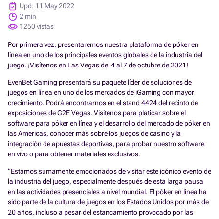
Upd: 11 May 2022
2 min
1250 vistas
Por primera vez, presentaremos nuestra plataforma de póker en
línea en uno de los principales eventos globales de la industria del
juego. ¡Visítenos en Las Vegas del 4 al 7 de octubre de 2021!
EvenBet Gaming presentará su paquete líder de soluciones de
juegos en línea en uno de los mercados de iGaming con mayor
crecimiento. Podrá encontrarnos en el stand 4424 del recinto de
exposiciones de G2E Vegas. Visítenos para platicar sobre el
software para póker en línea y el desarrollo del mercado de póker en
las Américas, conocer más sobre los juegos de casino y la
integración de apuestas deportivas, para probar nuestro software
en vivo o para obtener materiales exclusivos.
“Estamos sumamente emocionados de visitar este icónico evento de
la industria del juego, especialmente después de esta larga pausa
en las actividades presenciales a nivel mundial. El póker en línea ha
sido parte de la cultura de juegos en los Estados Unidos por más de
20 años, incluso a pesar del estancamiento provocado por las