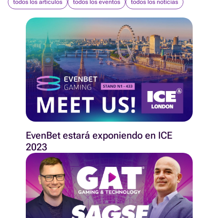
todos los artículos
todos los eventos
todos los noticias
EvenBet estará exponiendo en ICE
2023