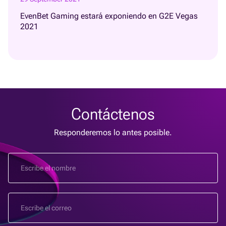
EvenBet Gaming estará exponiendo en G2E Vegas
2021
Contáctenos
Responderemos lo antes posible.