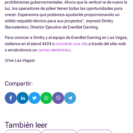
prohibiciones gubernamentales. Ahora que la vertical ve de nuevo la
luz, los operadores de póker tienen todas las oportunidades para
crecer. Esperamos que podamos ayudarles proporcionando un
sólido respaldo técnico para sus proyectos”, expresó Dmitry
Starostenkov, Director Ejecutivo de EvenBet Gaming.
Para conocer a Dmitry y al equipo de EvenBet Gaming en Las Vegas,
visítenos en el stand 4424 o
concierte una cita
a través del sitio web
o enviándonos un
correo electrónico
.
¡Viva Las Vegas!
Compartir:
También leer