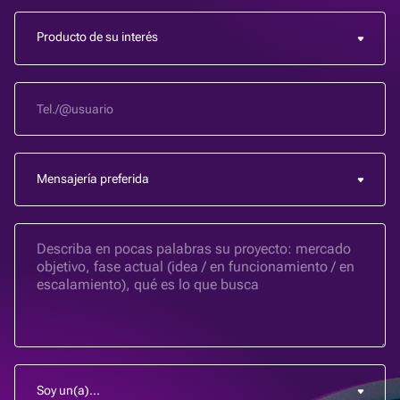
Producto de su interés