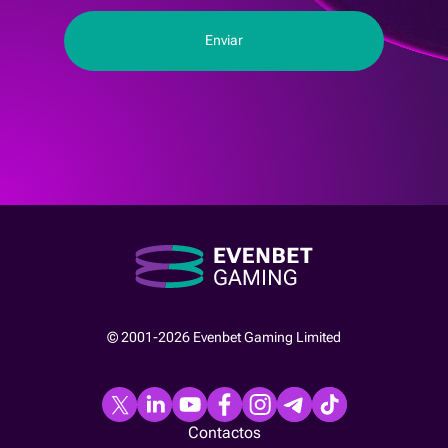
© 2001-2026 Evenbet Gaming Limited
Contactos