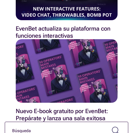
EvenBet actualiza su plataforma con
funciones interactivas
Nuevo E-book gratuito por EvenBet:
Prepárate y lanza una sala exitosa