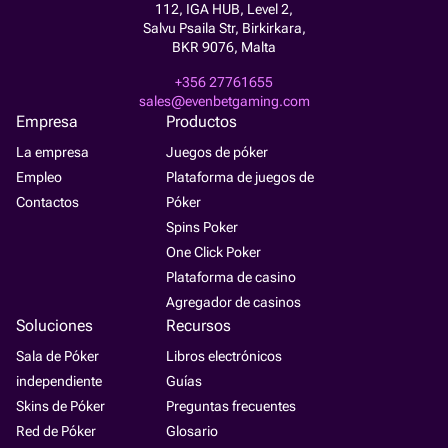
112, IGA HUB, Level 2,
Salvu Psaila Str, Birkirkara,
BKR 9076, Malta
+356 27761655
sales@evenbetgaming.com
Empresa
Productos
La empresa
Juegos de póker
Empleo
Plataforma de juegos de
Contactos
Póker
Spins Poker
One Click Poker
Plataforma de casino
Agregador de casinos
Soluciones
Recursos
Sala de Póker
Libros electrónicos
independiente
Guías
Skins de Póker
Preguntas frecuentes
Red de Póker
Glosario