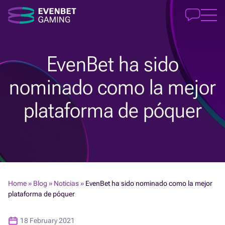
EvenBet ha sido
nominado como la mejor
plataforma de póquer
Home
»
Blog
»
Noticias
»
EvenBet ha sido nominado como la mejor
plataforma de póquer
18 February 2021