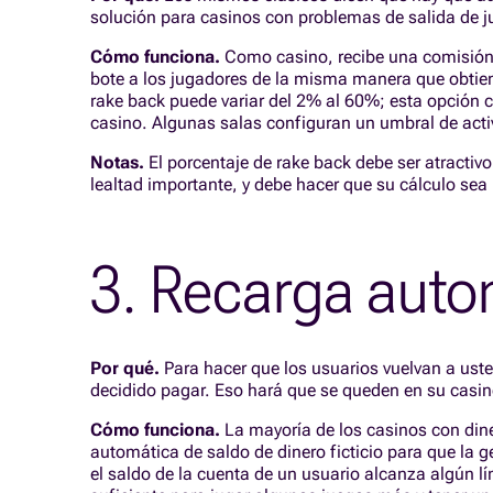
solución para casinos con problemas de salida de 
Cómo funciona.
Como casino, recibe una comisión 
bote a los jugadores de la misma manera que obtiene
rake back puede variar del 2% al 60%; esta opción c
casino. Algunas salas configuran un umbral de activ
Notas.
El porcentaje de rake back debe ser atractivo
lealtad importante, y debe hacer que su cálculo sea 
3. Recarga auto
Por qué.
Para hacer que los usuarios vuelvan a ust
decidido pagar. Eso hará que se queden en su casin
Cómo funciona.
La mayoría de los casinos con diner
automática de saldo de dinero ficticio para que la
el saldo de la cuenta de un usuario alcanza algún 