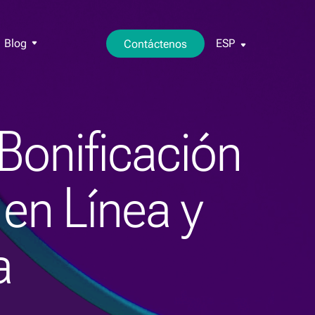
Blog
ESP
Contáctenos
 Bonificación
en Línea y
a