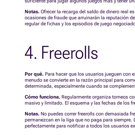
suficiente para jugar algunos juegos más y tener u
Notas.
Ofrecer la recarga del saldo de dinero real
ocasiones de fraude que arruinarán la reputación del
regular de fichas y los episodios de juego negociado
4. Freerolls
Por qué.
Para hacer que los usuarios jueguen con e
menudo se convierte en la razón principal para come
determinada, especialmente cuando se complementa
Cómo funciona.
Regularmente organiza torneos con 
masivo y limitado. El esquema y las fechas de los fr
Notas.
No puedes correr freerolls con demasiada fr
permanezcan en la liga que no paga para siempre. 
perfectamente para notificar a todos los usuarios ex