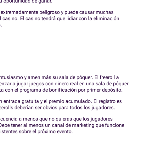
na oportunidad de ganar.
 es extremadamente peligroso y puede causar muchas
 casino. El casino tendrá que lidiar con la eliminación
.
ntusiasmo y amen más su sala de póquer. El freeroll a
nzar a jugar juegos con dinero real en una sala de póquer
 con el programa de bonificación por primer depósito.
entrada gratuita y el premio acumulado. El registro es
eerolls deberían ser obvios para todos los jugadores.
ecuencia a menos que no quieras que los jugadores
Debe tener al menos un canal de marketing que funcione
istentes sobre el próximo evento.