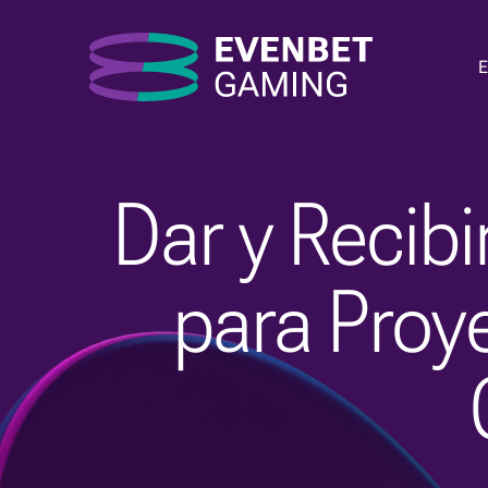
Dar y Recibi
para Proy