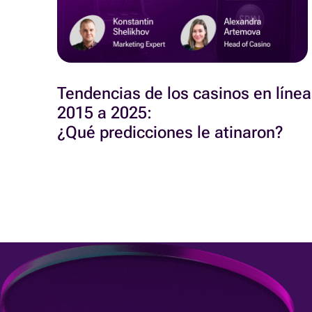
Tendencias de los casinos en línea
2015 a 2025:
¿Qué predicciones le atinaron?