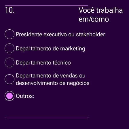
10.
Você trabalha
em/como
Presidente executivo ou stakeholder
Departamento de marketing
Departamento técnico
Departamento de vendas ou
desenvolvimento de negócios
Outros: