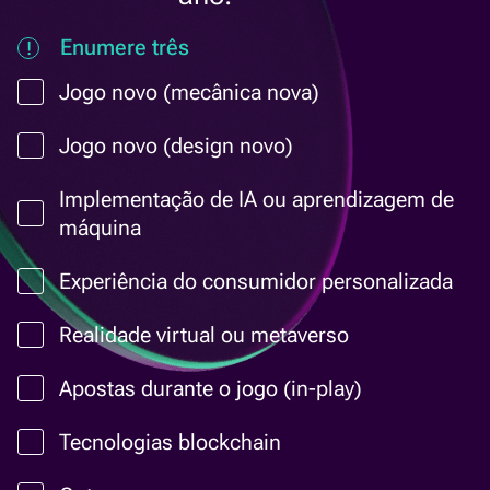
Enumere três
Jogo novo (mecânica nova)
Jogo novo (design novo)
Implementação de IA ou aprendizagem de
máquina
Experiência do consumidor personalizada
Realidade virtual ou metaverso
Apostas durante o jogo (in-play)
Tecnologias blockchain