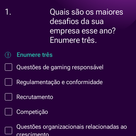
1.
Quais são os maiores
desafios da sua
empresa esse ano?
Enumere três.
Enumere três
Questões de gaming responsável
Regulamentação e conformidade
Recrutamento
Competição
Questões organizacionais relacionadas ao
crescimento