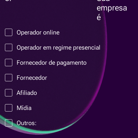
empresa
é
Operador online
Operador em regime presencial
Fornecedor de pagamento
Fornecedor
Afiliado
Mídia
Outros: