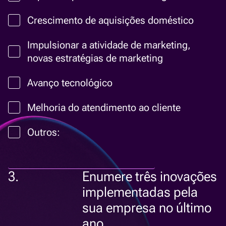
Crescimento de aquisições doméstico
Impulsionar a atividade de marketing,
novas estratégias de marketing
Avanço tecnológico
Melhoria do atendimento ao cliente
Outros:
3.
Enumere três inovações
implementadas pela
sua empresa no último
ano.