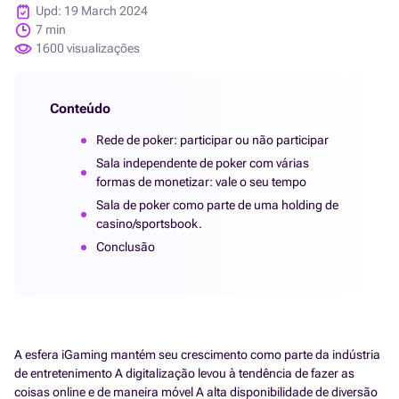
Upd: 19 March 2024
7 min
1600 visualizações
Conteúdo
Rede de poker: participar ou não participar
Sala independente de poker com várias
formas de monetizar: vale o seu tempo
Sala de poker como parte de uma holding de
casino/sportsbook.
Conclusão
A esfera iGaming mantém seu crescimento como parte da indústria
de entretenimento A digitalização levou à tendência de fazer as
coisas online e de maneira móvel A alta disponibilidade de diversão