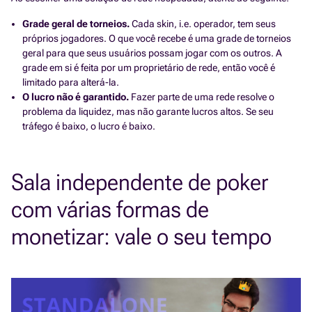
Grade geral de torneios.
Cada skin, i.e. operador, tem seus
próprios jogadores. O que você recebe é uma grade de torneios
geral para que seus usuários possam jogar com os outros. A
grade em si é feita por um proprietário de rede, então você é
limitado para alterá-la.
O lucro não é garantido.
Fazer parte de uma rede resolve o
problema da liquidez, mas não garante lucros altos. Se seu
tráfego é baixo, o lucro é baixo.
Sala independente de poker
com várias formas de
monetizar: vale o seu tempo