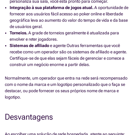
personaliza sua sala, você está pronto para começar.
Integração à sua plataforma de jogos atual.
A oportunidade de
fornecer aos usuários fácil acesso ao poker online e liberdade
geográfica leva ao aumento do valor do tempo de vida e da base
de usuários geral.
Torneios.
A grade de torneios geralmente é atualizada para
envolver e reter jogadores.
Sistemas de afiliado
e agente Outras ferramentas que você
recebe como um operador são os sistemas de afiliado e agente.
Certifique-se de que elas sejam fáceis de gerenciar e comece a
construir um negócio enorme a partir delas.
Normalmente, um operador que entra na rede será recompensado
com o nome da marca e um logotipo personalizado que o faça se
destacar, ou pode fornecer os seus próprios nome de marca e
logotipo.
Desvantagens
Ao escolher uma solução de rede hospedada, atente ao seguinte: