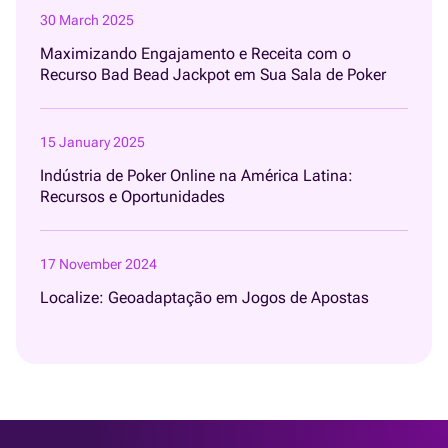
30 March 2025
Maximizando Engajamento e Receita com o
Recurso Bad Bead Jackpot em Sua Sala de Poker
15 January 2025
Indústria de Poker Online na América Latina:
Recursos e Oportunidades
17 November 2024
Localize: Geoadaptação em Jogos de Apostas