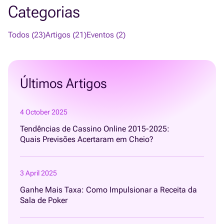
Categorias
Todos (23)
Artigos (21)
Eventos (2)
Últimos Artigos
4 October 2025
Tendências de Cassino Online 2015-2025:
Quais Previsões Acertaram em Cheio?
3 April 2025
Ganhe Mais Taxa: Como Impulsionar a Receita da
Sala de Poker