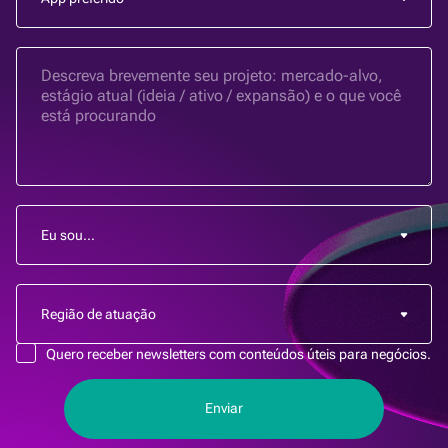
Quero receber newsletters com conteúdos úteis para negócios.