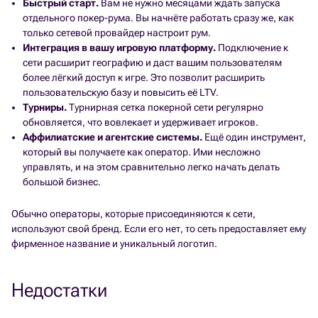
Быстрый старт.
Вам не нужно месяцами ждать запуска
отдельного покер-рума. Вы начнёте работать сразу же, как
только сетевой провайдер настроит рум.
Интеграция в вашу игровую платформу.
Подключение к
сети расширит географию и даст вашим пользователям
более лёгкий доступ к игре. Это позволит расширить
пользовательскую базу и повысить её LTV.
Турниры.
Турнирная сетка покерной сети регулярно
обновляется, что вовлекает и удерживает игроков.
Аффилиатские и агентские системы.
Ещё один инструмент,
который вы получаете как оператор. Ими несложно
управлять, и на этом сравнительно легко начать делать
большой бизнес.
Обычно операторы, которые присоединяются к сети,
используют свой бренд. Если его нет, то сеть предоставляет ему
фирменное название и уникальный логотип.
Недостатки