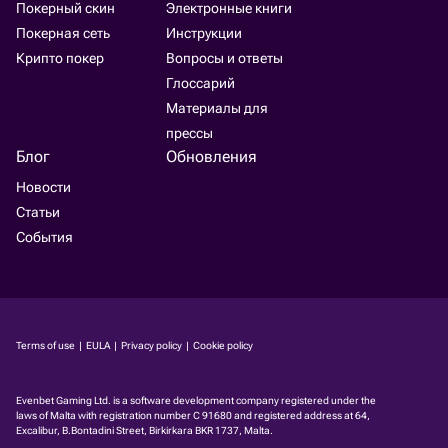
Покерный скин
Электронные книги
Покерная сеть
Инструкции
Крипто покер
Вопросы и ответы
Глоссарий
Материалы для
прессы
Блог
Обновления
Новости
Статьи
События
Terms of use
|
EULA
|
Privacy policy
|
Cookie policy
Evenbet Gaming Ltd. is a software development company regis­tered under the
laws of Malta with registration number C 91680 and registered address at 64,
Excalibur, B.Bontadini Street, Birkirkara BKR 1737, Malta.