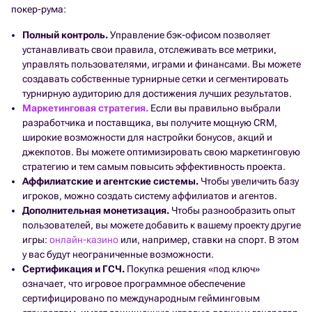
покер-рума:
Полный контроль.
Управление бэк-офисом позволяет
устанавливать свои правила, отслеживать все метрики,
управлять пользователями, играми и финансами. Вы можете
создавать собственные турнирные сетки и сегментировать
турнирную аудиторию для достижения лучших результатов.
Маркетинговая стратегия.
Если вы правильно выбрали
разработчика и поставщика, вы получите мощную CRM,
широкие возможности для настройки бонусов, акций и
джекпотов. Вы можете оптимизировать свою маркетинговую
стратегию и тем самым повысить эффективность проекта.
Аффилиатские и агентские системы.
Чтобы увеличить базу
игроков, можно создать систему аффилиатов и агентов.
Дополнительная монетизация.
Чтобы разнообразить опыт
пользователей, вы можете добавить к вашему проекту другие
игры:
онлайн-казино
или, например, ставки на спорт. В этом
у вас будут неограниченные возможности.
Сертификация и ГСЧ.
Покупка решения «под ключ»
означает, что игровое программное обеспечение
сертифицировано по международным гейминговым