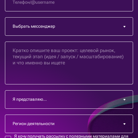
Я хочу получать рассылку с полезными материалами для