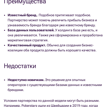
Преимущества
Известный бренд.
. Подобное притягивает подобное.
Партнерство может помочь увеличить прибыль бизнеса и
узнаваемость бренда благодаря уже известному бренду.
База данных пользователей.
У холдинга база уже есть, и
она увеличивается. Также уже сформирована и проработана
маркетинговая стратегия.
Качественный продукт.
Обычно для создания бизнес-
коалиции оба продукта должны быть хорошего качества.
Недостатки
Недоступно новичкам.
Это решение для опытных
операторов с существующими базами данных и известными
брендами.
Условия партнерства по данной модели могут быть разными.
Например, Pokerstars ушли из Швейцарии в 2019 году, когда