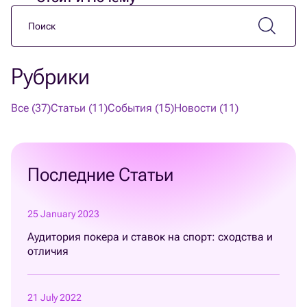
Рубрики
Все (37)
Статьи (11)
События (15)
Новости (11)
Последние Статьи
25 January 2023
Аудитория покера и ставок на спорт: сходства и
отличия
21 July 2022