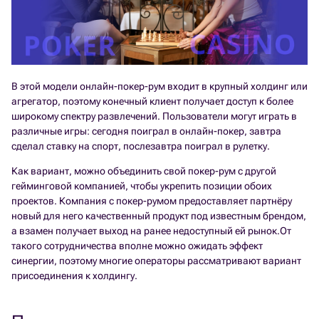
В этой модели онлайн-покер-рум входит в крупный холдинг или
агрегатор, поэтому конечный клиент получает доступ к более
широкому спектру развлечений. Пользователи могут играть в
различные игры: сегодня поиграл в онлайн-покер, завтра
сделал ставку на спорт, послезавтра поиграл в рулетку.
Как вариант, можно объединить свой покер-рум с другой
гейминговой компанией, чтобы укрепить позиции обоих
проектов. Компания с покер-румом предоставляет партнёру
новый для него качественный продукт под известным брендом,
а взамен получает выход на ранее недоступный ей рынок.
От
такого сотрудничества вполне можно ожидать эффект
синергии, поэтому многие операторы рассматривают вариант
присоединения к холдингу.