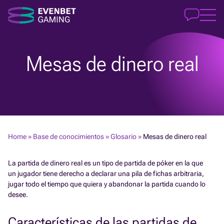
Mesas de dinero real
Home
»
Base de conocimientos
»
Glosario
»
Mesas de dinero real
La partida de dinero real es un tipo de partida de póker en la que
un jugador tiene derecho a declarar una pila de fichas arbitraria,
jugar todo el tiempo que quiera y abandonar la partida cuando lo
desee.
Características de las partidas de