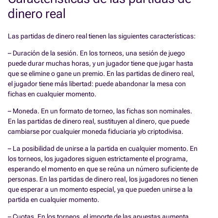
dinero real
Las partidas de dinero real tienen las siguientes características:
– Duración de la sesión. En los torneos, una sesión de juego
puede durar muchas horas, y un jugador tiene que jugar hasta
que se elimine o gane un premio. En las partidas de dinero real,
el jugador tiene más libertad: puede abandonar la mesa con
fichas en cualquier momento.
– Moneda. En un formato de torneo, las fichas son nominales.
En las partidas de dinero real, sustituyen al dinero, que puede
cambiarse por cualquier moneda fiduciaria y/o criptodivisa.
– La posibilidad de unirse a la partida en cualquier momento. En
los torneos, los jugadores siguen estrictamente el programa,
esperando el momento en que se reúna un número suficiente de
personas. En las partidas de dinero real, los jugadores no tienen
que esperar a un momento especial, ya que pueden unirse a la
partida en cualquier momento.
– Cuotas. En los torneos, el importe de las apuestas aumenta