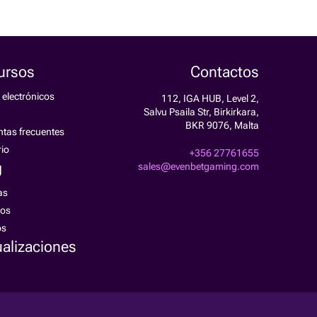
ursos
Contactos
 electrónicos
112, IGA HUB, Level 2,
Salvu Psaila Str, Birkirkara,
BKR 9076, Malta
tas frecuentes
io
+356 27761655
g
sales@evenbetgaming.com
as
los
os
alizaciones