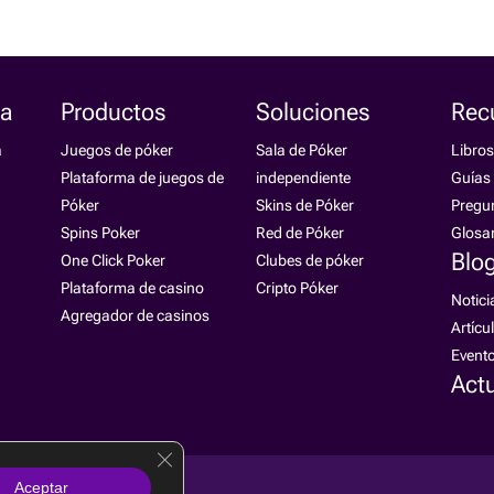
a
Productos
Soluciones
Rec
a
Juegos de póker
Sala de Póker
Libros
Plataforma de juegos de
independiente
Guías
Póker
Skins de Póker
Pregun
Spins Poker
Red de Póker
Glosar
Blo
One Click Poker
Clubes de póker
Plataforma de casino
Cripto Póker
Notici
Agregador de casinos
Artícu
Event
Actu
Cerrar el banner de cookies RGPD
Aceptar