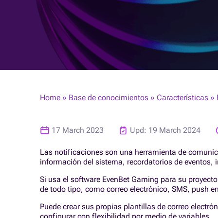
Home
»
Base de conocimientos
»
Características
»
17 March 2023
Upd: 19 March 2024
Las notificaciones son una herramienta de comunica
información del sistema, recordatorios de eventos, i
Si usa el software EvenBet Gaming para su proyecto 
de todo tipo, como correo electrónico, SMS, push en
Puede crear sus propias plantillas de correo electró
configurar con flexibilidad por medio de variables.