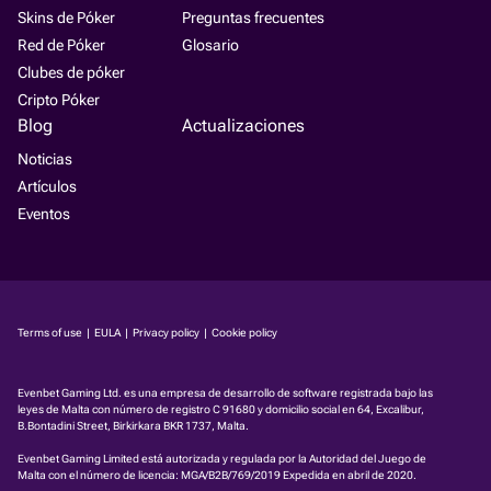
Skins de Póker
Preguntas frecuentes
Red de Póker
Glosario
Clubes de póker
Cripto Póker
Blog
Actualizaciones
Noticias
Artículos
Eventos
Terms of use
|
EULA
|
Privacy policy
|
Cookie policy
Evenbet Gaming Ltd. es una empresa de desarrollo de software registrada bajo las
leyes de Malta con número de registro C 91680 y domicilio social en 64, Excalibur,
B.Bontadini Street, Birkirkara BKR 1737, Malta.
Evenbet Gaming Limited está autorizada y regulada por la Autoridad del Juego de
Malta con el número de licencia:
MGA/B2B/769/2019
Expedida en abril de 2020.