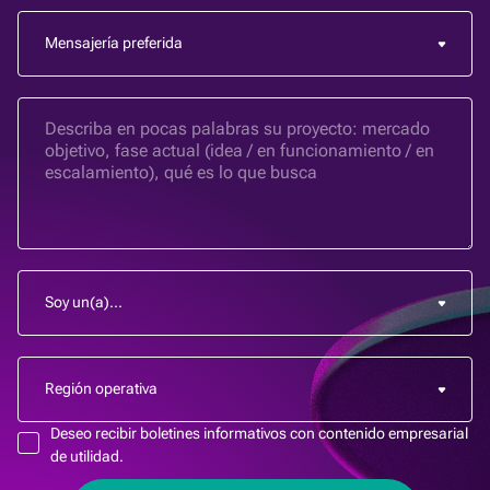
Deseo recibir boletines informativos con contenido empresarial
de utilidad.