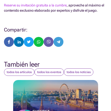
Reserve su invitación gratuita a la cumbre
, aproveche al máximo el
contenido exclusivo elaborado por expertos y disfrute el juego.
Compartir:
También leer
todos los artículos
todos los eventos
todos los noticias