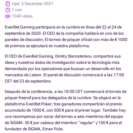
Upd: 3 December 2021
1 min
1045 vistas
EvenBet Gaming participará en la cumbre en línea del 22 al 24 de
septiembre de 2020. El CEO de la compañía hablará en uno de los
paneles de discusión; El torneo de póquer oficial con más de € 1000
de premios se ejecutará en nuestra plataforma.
El CEO de EvenBet Gaming, Dmitry Starostenkov, compartirá sus
ideas y nuestros datos de investigación sobre la tecnología más
demandada por los operadores que buscan un desarrollo en los
mercados de Latam. El panel de discusión comenzará a las 17:00
CET del 23 de septiembre.
Después de la conferencia, a las 18:00 CET comenzará el torneo de
póquer freeroll para los delegados de la cumbre. Se alojará en la
plataforma EvenBet Poker; tres ganadores compartirán el premio
acumulado de 1000 €, con 500 € para el primer lugar. También hay
una recompensa por sacar del torneo a seis miembros del equipo
de SiGMA: 30 € por cabeza del miembro “regular” y 100 € para el
fundador de SiGMA, Eman Pulis.