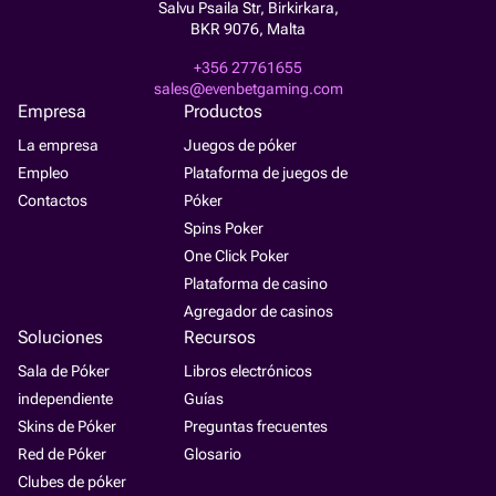
Salvu Psaila Str, Birkirkara,
BKR 9076, Malta
+356 27761655
sales@evenbetgaming.com
Empresa
Productos
La empresa
Juegos de póker
Empleo
Plataforma de juegos de
Contactos
Póker
Spins Poker
One Click Poker
Plataforma de casino
Agregador de casinos
Soluciones
Recursos
Sala de Póker
Libros electrónicos
independiente
Guías
Skins de Póker
Preguntas frecuentes
Red de Póker
Glosario
Clubes de póker