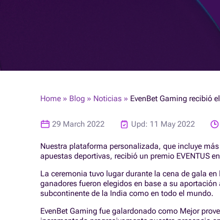
Home
»
Blog
»
Noticias
»
EvenBet Gaming recibió e
29 March 2022
Upd: 11 May 2022
Nuestra plataforma personalizada, que incluye más 
apuestas deportivas, recibió un premio EVENTUS e
La ceremonia tuvo lugar durante la cena de gala en 
ganadores fueron elegidos en base a su aportación al
subcontinente de la India como en todo el mundo.
EvenBet Gaming fue galardonado como Mejor provee