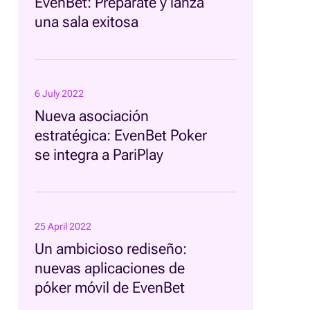
EvenBet: Prepárate y lanza
una sala exitosa
6 July 2022
Nueva asociación
estratégica: EvenBet Poker
se integra a PariPlay
25 April 2022
Un ambicioso rediseño:
nuevas aplicaciones de
póker móvil de EvenBet