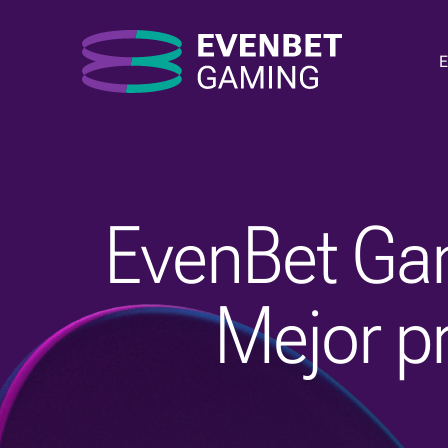
EvenBet Gam
Mejor p