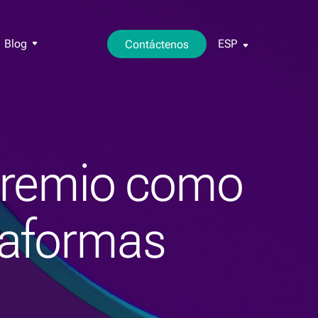
Blog
ESP
Contáctenos
 premio como
taformas