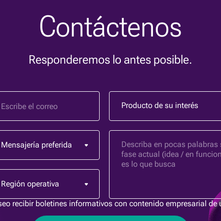
Contáctenos
Responderemos lo antes posible.
Producto de su interés
eo recibir boletines informativos con contenido empresarial de u