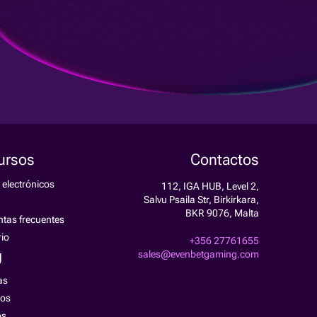
ursos
Contactos
 electrónicos
112, IGA HUB, Level 2,
Salvu Psaila Str, Birkirkara,
BKR 9076, Malta
tas frecuentes
io
+356 27761655
g
sales@evenbetgaming.com
as
los
os