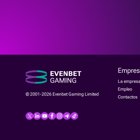
Empres
La empres
Empleo
© 2001-2026 Evenbet Gaming Limited
Contactos