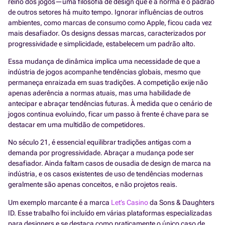
reino dos jogos—uma filosofia de design que é a norma e o padrão
de outros setores há muito tempo. Ignorar influências de outros
ambientes, como marcas de consumo como Apple, ficou cada vez
mais desafiador. Os designs dessas marcas, caracterizados por
progressividade e simplicidade, estabelecem um padrão alto.
Essa mudança de dinâmica implica uma necessidade de que a
indústria de jogos acompanhe tendências globais, mesmo que
permaneça enraizada em suas tradições. A competição exije não
apenas aderência a normas atuais, mas uma habilidade de
antecipar e abraçar tendências futuras. À medida que o cenário de
jogos continua evoluindo, ficar um passo à frente é chave para se
destacar em uma multidão de competidores.
No século 21, é essencial equilibrar tradições antigas com a
demanda por progressividade. Abraçar a mudança pode ser
desafiador. Ainda faltam casos de ousadia de design de marca na
indústria, e os casos existentes de uso de tendências modernas
geralmente são apenas conceitos, e não projetos reais.
Um exemplo marcante é a marca
Let’s Casino
da Sons & Daughters
ID. Esse trabalho foi incluído em várias plataformas especializadas
para designers e se destaca como praticamente o único caso de