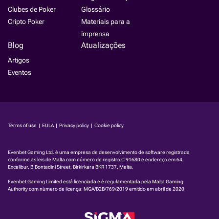
Clubes de Poker
Glossário
Cripto Poker
Materiais para a
imprensa
Blog
Atualizações
Artigos
Eventos
Terms of use
|
EULA
|
Privacy policy
|
Cookie policy
Evenbet Gaming Ltd. é uma empresa de desenvolvimento de software registrada
conforme as leis de Malta com número de registro C 91680 e endereço em 64,
Excalibur, B.Bontadini Street, Birkirkara BKR 1737, Malta.
Evenbet Gaming Limited está licenciada e é regulamentada pela Malta Gaming
Authority com número de licença:
MGA/B2B/769/2019
emitido em abril de 2020.