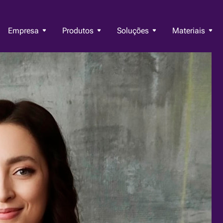
Empresa
Produtos
Soluções
Materiais