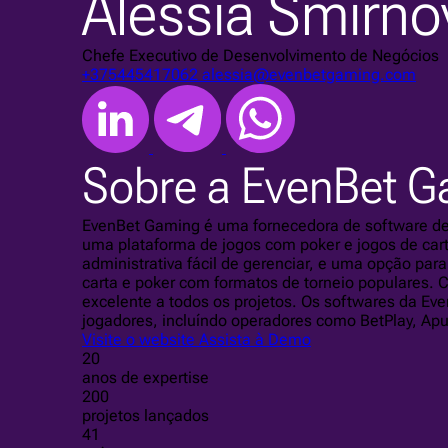
Alessia Smirno
Chefe Executivo de Desenvolvimento de Negócios
+375445417062
alessia@evenbetgaming.com
Sobre a EvenBet 
EvenBet Gaming é uma fornecedora de software de p
uma plataforma de jogos com poker e jogos de cart
administrativa fácil de gerenciar, e uma opção par
carta e poker com formatos de torneio populares. 
excelente a todos os projetos. Os softwares da E
jogadores, incluíndo operadores como BetPlay, Apu
Visite o website
Assista à Demo
20
anos de expertise
200
projetos lançados
41