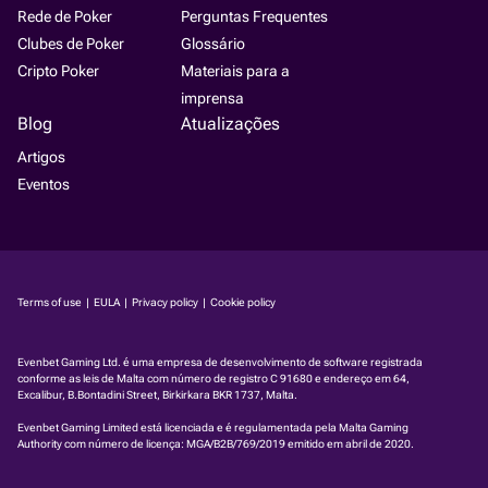
Rede de Poker
Perguntas Frequentes
Clubes de Poker
Glossário
Cripto Poker
Materiais para a
imprensa
Blog
Atualizações
Artigos
Eventos
Terms of use
|
EULA
|
Privacy policy
|
Cookie policy
Evenbet Gaming Ltd. é uma empresa de desenvolvimento de software registrada
conforme as leis de Malta com número de registro C 91680 e endereço em 64,
Excalibur, B.Bontadini Street, Birkirkara BKR 1737, Malta.
Evenbet Gaming Limited está licenciada e é regulamentada pela Malta Gaming
Authority com número de licença:
MGA/B2B/769/2019
emitido em abril de 2020.