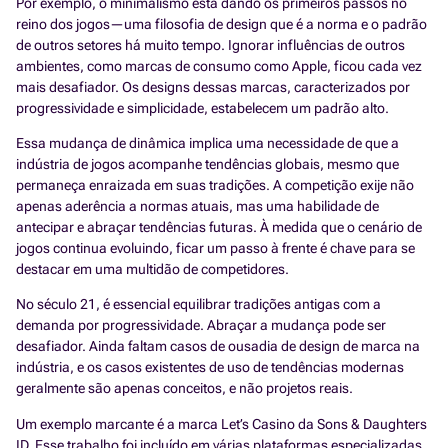
Por exemplo, o minimalismo está dando os primeiros passos no
reino dos jogos—uma filosofia de design que é a norma e o padrão
de outros setores há muito tempo. Ignorar influências de outros
ambientes, como marcas de consumo como Apple, ficou cada vez
mais desafiador. Os designs dessas marcas, caracterizados por
progressividade e simplicidade, estabelecem um padrão alto.
Essa mudança de dinâmica implica uma necessidade de que a
indústria de jogos acompanhe tendências globais, mesmo que
permaneça enraizada em suas tradições. A competição exije não
apenas aderência a normas atuais, mas uma habilidade de
antecipar e abraçar tendências futuras. À medida que o cenário de
jogos continua evoluindo, ficar um passo à frente é chave para se
destacar em uma multidão de competidores.
No século 21, é essencial equilibrar tradições antigas com a
demanda por progressividade. Abraçar a mudança pode ser
desafiador. Ainda faltam casos de ousadia de design de marca na
indústria, e os casos existentes de uso de tendências modernas
geralmente são apenas conceitos, e não projetos reais.
Um exemplo marcante é a marca Let’s Casino da Sons & Daughters
ID. Esse trabalho foi incluído em várias plataformas especializadas