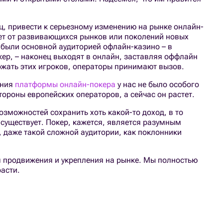
ц, привести к серьезному изменению на рынке онлайн-
дет от развивающихся рынков или поколений новых
е были основной аудиторией офлайн-казино – в
кер, – наконец выходят в онлайн, заставляя оффлайн
ержать этих игроков, операторы принимают вызов.
ания
платформы онлайн-покера
у нас не было особого
тороны европейских операторов, а сейчас он растет.
озможностей сохранить хоть какой-то доход, в то
 существует. Покер, кажется, является разумным
 даже такой сложной аудитории, как поклонники
я продвижения и укрепления на рынке. Мы полностью
асти.