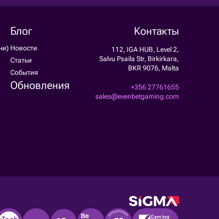
Блог
Контакты
чи)
Новости
112, IGA HUB, Level 2,
Salvu Psaila Str, Birkirkara,
Статьи
BKR 9076, Malta
События
Обновления
+356 27761655
sales@evenbetgaming.com