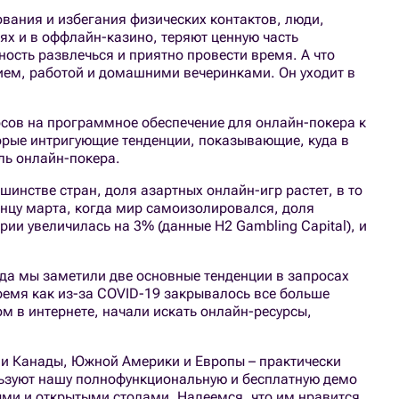
вания и избегания физических контактов, люди,
ях и в оффлайн-казино, теряют ценную часть
ность развлечься и приятно провести время. А что
нием, работой и домашними вечеринками. Он уходит в
осов на программное обеспечение для онлайн-покера к
торые интригующие тенденции, показывающие, куда в
ль онлайн-покера.
инстве стран, доля азартных онлайн-игр растет, в то
онцу марта, когда мир самоизолировался, доля
ии увеличилась на 3% (данные H2 Gambling Capital), и
года мы заметили две основные тенденции в запросах
ремя как из-за COVID-19 закрывалось все больше
ом в интернете, начали искать онлайн-ресурсы,
 и Канады, Южной Америки и Европы – практически
льзуют нашу полнофункциональную и бесплатную демо
ыми и открытыми столами. Надеемся, что им нравится