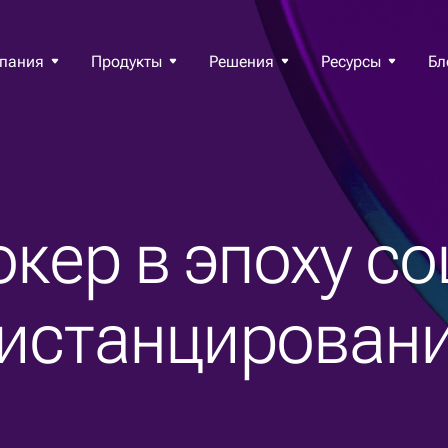
пания
Продукты
Решения
Ресурсы
Бл
кер в эпоху с
истанцирован