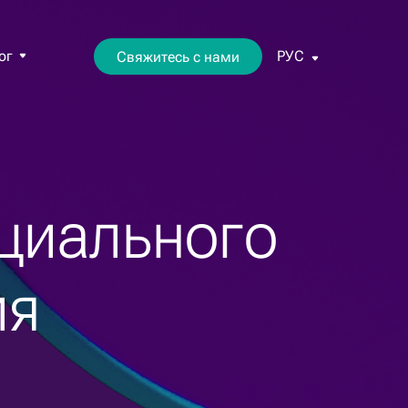
ог
РУС
Свяжитесь с нами
оциального
ия