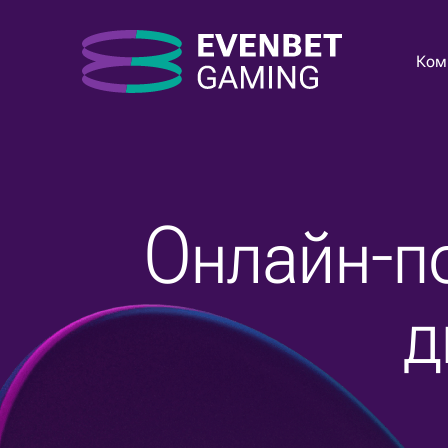
Ком
Онлайн-по
д