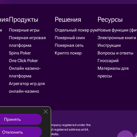
ния
Продукты
Решения
Ресурсы
и
Покерные игры
Отдельный покер рум
Новые функции (фи
Покерная игровая
Покерный скин
Электронные книги
платформа
Покерная сеть
Инструкции
Spins Poker
Крипто покер
Вопросы и ответы
One Click Poker
Глоссарий
Онлайн казино-
Материалы для
платформа
прессы
Агрегатор игр для
онлайн-казино
Закрыть баннер cookie GDPR
Принять
g Ltd. is a software development company regis­tered under the
 with registration number C 91680 and registered address at 64,
Отклонить
ontadini Street, Birkirkara BKR 1737, Malta.