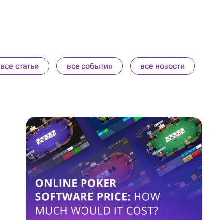
все статьи
все события
все новости