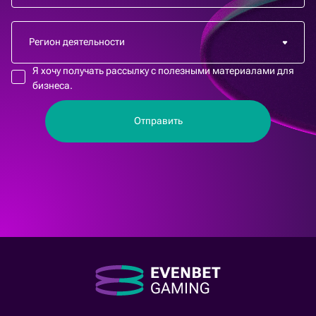
Я хочу получать рассылку с полезными материалами для
бизнеса.