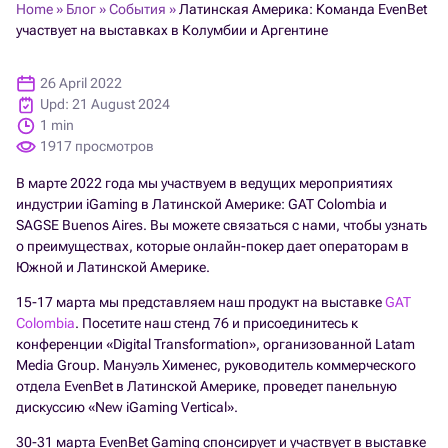
Home
»
Блог
»
События
»
Латинская Америка: Команда EvenBet
участвует на выставках в Колумбии и Аргентине
26 April 2022
Upd: 21 August 2024
1 min
1917 просмотров
В марте 2022 года мы участвуем в ведущих мероприятиях
индустрии iGaming в Латинской Америке: GAT Colombia и
SAGSE Buenos Aires. Вы можете связаться с нами, чтобы узнать
о преимуществах, которые онлайн-покер дает операторам в
Южной и Латинской Америке.
15-17 марта мы представляем наш продукт на выставке
GAT
Colombia
. Посетите наш стенд 76 и присоединитесь к
конференции «Digital Transformation», организованной Latam
Media Group. Мануэль Хименес, руководитель коммерческого
отдела EvenBet в Латинской Америке, проведет панельную
дискуссию «New iGaming Vertical».
30-31 марта EvenBet Gaming спонсирует и участвует в выставке