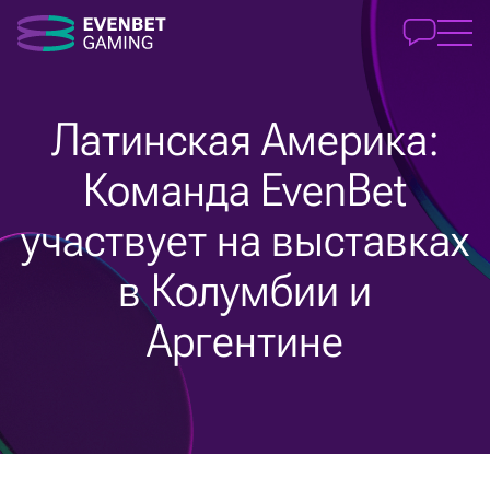
Латинская Америка:
Команда EvenBet
участвует на выставках
в Колумбии и
Аргентине