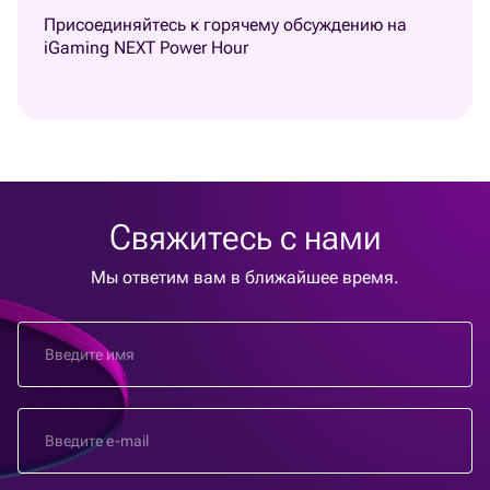
Присоединяйтесь к горячему обсуждению на
iGaming NEXT Power Hour
Свяжитесь с нами
Мы ответим вам в ближайшее время.