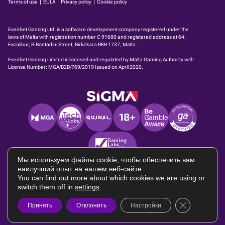
Terms of use
|
EULA
|
Privacy policy
|
Cookie policy
Evenbet Gaming Ltd. is a software development company regis­tered under the
laws of Malta with registration number C 91680 and registered address at 64,
Excalibur, B.Bontadini Street, Birkirkara BKR 1737, Malta.
Evenbet Gaming Limited is licensed and regulated by Malta Gaming Authority with
License Number:
MGA/B2B/769/2019
Issued on April 2020.
Мы используем файлы cookie, чтобы обеспечить вам
наилучший опыт на нашем веб-сайте.
You can find out more about which cookies we are using or
switch them off in
settings
.
Закрыть бан
Принять
Отклонить
Настройки