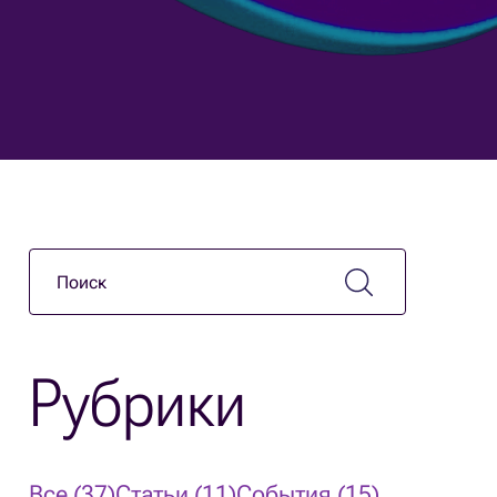
Рубрики
Все (37)
Статьи (11)
События (15)