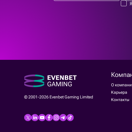
Я
Компа
О компани
Карьера
© 2001-2026 Evenbet Gaming Limited
Контакты