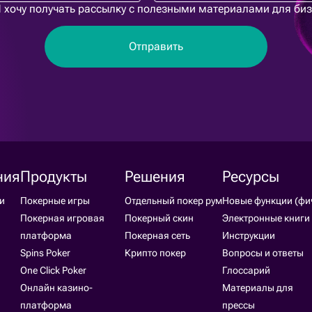
 хочу получать рассылку с полезными материалами для биз
ния
Продукты
Решения
Ресурсы
и
Покерные игры
Отдельный покер рум
Новые функции (фи
Покерная игровая
Покерный скин
Электронные книги
платформа
Покерная сеть
Инструкции
Spins Poker
Крипто покер
Вопросы и ответы
One Click Poker
Глоссарий
Онлайн казино-
Материалы для
платформа
прессы