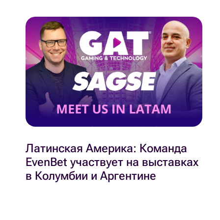
Латинская Америка: Команда
EvenBet участвует на выставках
в Колумбии и Аргентине