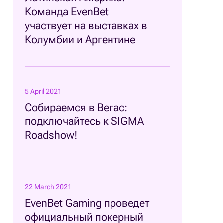
Команда EvenBet
участвует на выставках в
Колумбии и Аргентине
5 April 2021
Собираемся в Вегас:
подключайтесь к SIGMA
Roadshow!
22 March 2021
EvenBet Gaming проведет
официальный покерный