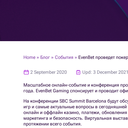
Home
»
Блог
»
События
»
EvenBet проведет поке
2 September 2020
Upd: 3 December 202
Масштабное онлайн-событие и конференция пройд
года. EvenBet Gaming спонсирует и проводит оф
На конференции SBC Summit Barcelona будут обс
игр и самые актуальные вопросы в сегодняшней 
онлайн и оффлайн казино, платежи, обновления 
маркетинга и безопасность. Виртуальная выстав
протяжении всего события.