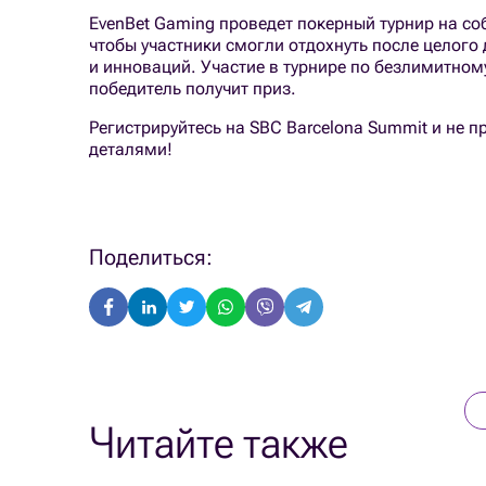
EvenBet Gaming проведет покерный турнир на с
чтобы участники смогли отдохнуть после целого
и инноваций. Участие в турнире по безлимитном
победитель получит приз.
Регистрируйтесь на SBC Barcelona Summit и не 
деталями!
Поделиться:
Читайте также