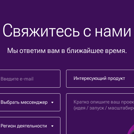
Свяжитесь с нами
Мы ответим вам в ближайшее время.
Интересующий продукт