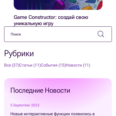
Game Constructor: создай свою
уникальную игру
Рубрики
Все (37)
Статьи (11)
События (15)
Новости (11)
Последние Новости
5 September 2023
Новые интерактивные функции появились в