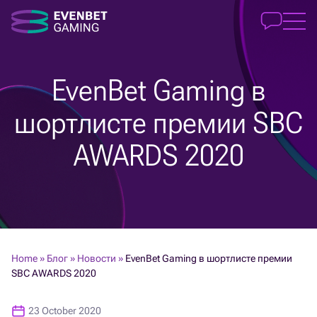
EvenBet Gaming в
шортлисте премии SBC
AWARDS 2020
Home
»
Блог
»
Новости
»
EvenBet Gaming в шортлисте премии
SBC AWARDS 2020
23 October 2020