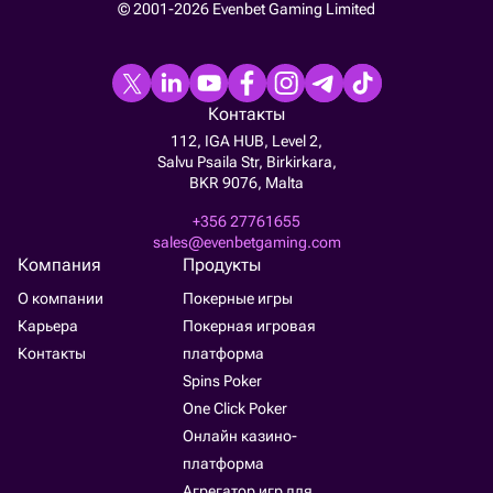
© 2001-2026 Evenbet Gaming Limited
Контакты
112, IGA HUB, Level 2,
Salvu Psaila Str, Birkirkara,
BKR 9076, Malta
+356 27761655
sales@evenbetgaming.com
Компания
Продукты
О компании
Покерные игры
Карьера
Покерная игровая
Контакты
платформа
Spins Poker
One Click Poker
Онлайн казино-
платформа
Агрегатор игр для