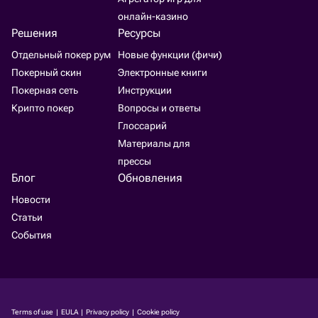
онлайн-казино
Решения
Ресурсы
Отдельный покер рум
Новые функции (фичи)
Покерный скин
Электронные книги
Покерная сеть
Инструкции
Крипто покер
Вопросы и ответы
Глоссарий
Материалы для
прессы
Блог
Обновления
Новости
Статьи
События
Terms of use
|
EULA
|
Privacy policy
|
Cookie policy