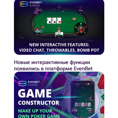
Новые интерактивные функции
появились в платформе EvenBet