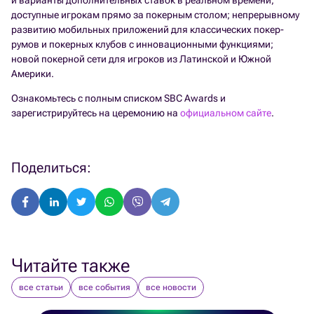
и варианты дополнительных ставок в реальном времени,
доступные игрокам прямо за покерным столом; непрерывному
развитию мобильных приложений для классических покер-
румов и покерных клубов с инновационными функциями;
новой покерной сети для игроков из Латинской и Южной
Америки.
Ознакомьтесь с полным списком SBC Awards и
зарегистрируйтесь на церемонию на
официальном сайте
.
Поделиться:
Читайте также
все статьи
все события
все новости