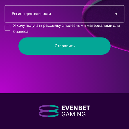
Я хочу получать рассылку с полезными материалами для
бизнеса.