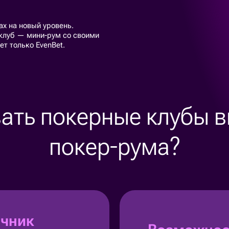
ах на новый уровень.
 клуб — мини-рум со своими
т только EvenBet.
ать покерные клубы в
покер-рума?
очник