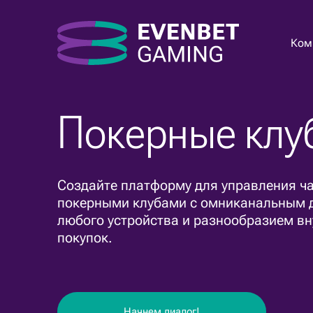
Ком
Покерные клу
Создайте платформу для управления ч
покерными клубами с омниканальным 
любого устройства и разнообразием в
покупок.
Начнем диалог!