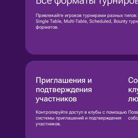
Все форматы турниро
Привлекайте игроков турнирами разных типов: 
Single Table, Multi-Table, Scheduled, Bounty ту
форматов.
Приглашения и
Со
подтверждения
кл
участников
лю
Контролируйте доступ в клубы с помощью
Позв
системы приглашений и подтверждения
собс
участников.