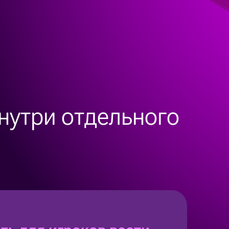
нутри отдельного