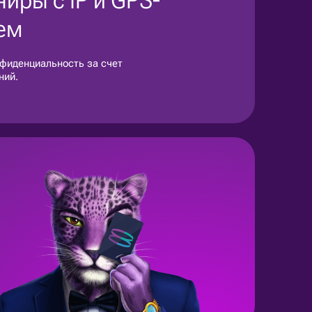
ниры с IP и GPS-
ем
фиденциальность за счет
ний.