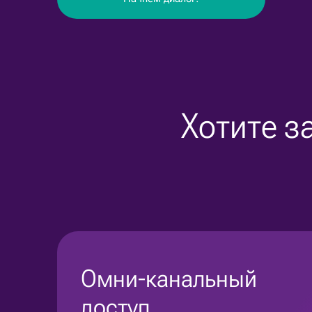
Хотите з
Омни-канальный
доступ