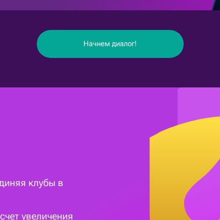
Начнем диалог!
диняя клубы в
 счет увеличения