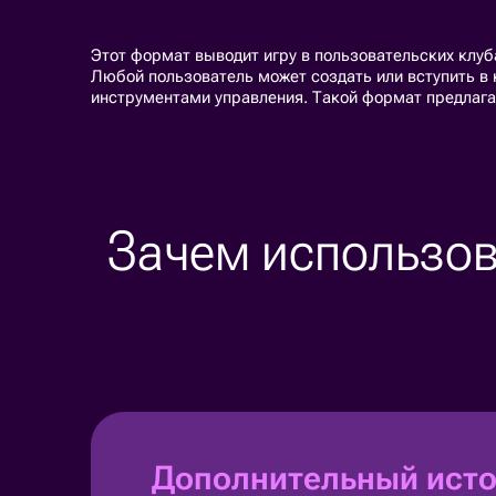
Этот формат выводит игру в пользовательских клуб
Любой пользователь может создать или вступить в
инструментами управления. Такой формат предлагае
Зачем использов
Дополнительный ист