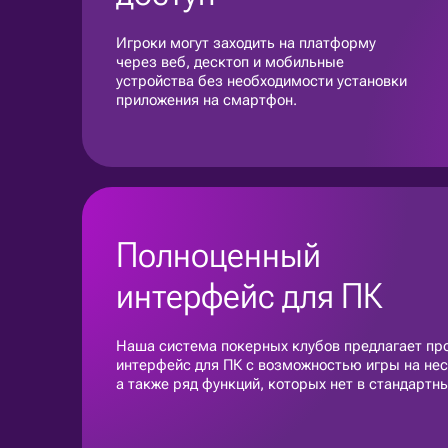
Игроки могут заходить на платформу
через веб, десктоп и мобильные
устройства без необходимости установки
приложения на смартфон.
Полноценный
интерфейс для ПК
Наша система покерных клубов предлагает пр
интерфейс для ПК с возможностью игры на нес
а также ряд функций, которых нет в стандартн